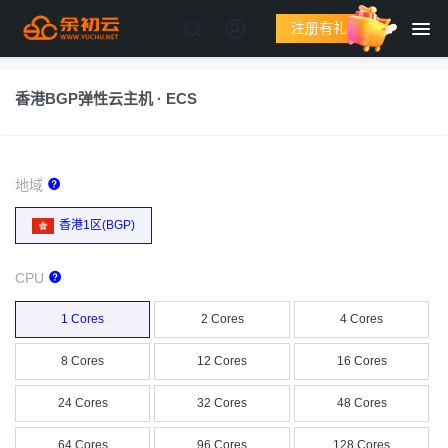
注册有礼
香港BGP弹性云主机 · ECS
地域
香港1区(BGP)
CPU
1 Cores
2 Cores
4 Cores
8 Cores
12 Cores
16 Cores
24 Cores
32 Cores
48 Cores
64 Cores
96 Cores
128 Cores